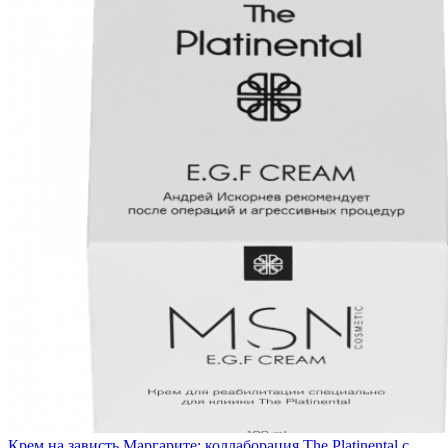
Крем на зависть Маргарите: коллаборация The Platinental с