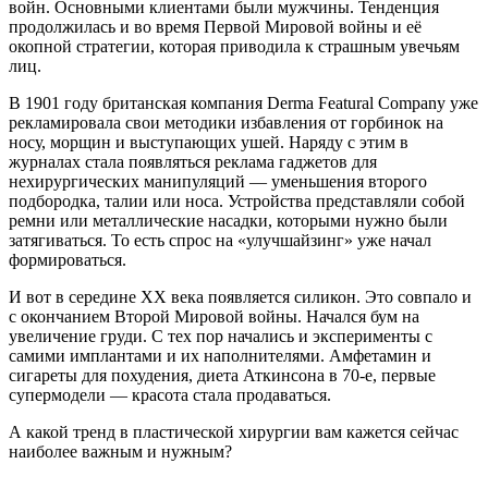
войн. Основными клиентами были мужчины. Тенденция
продолжилась и во время Первой Мировой войны и её
окопной стратегии, которая приводила к страшным увечьям
лиц.
В 1901 году британская компания Derma Featural Company уже
рекламировала свои методики избавления от горбинок на
носу, морщин и выступающих ушей. Наряду с этим в
журналах стала появляться реклама гаджетов для
нехирургических манипуляций — уменьшения второго
подбородка, талии или носа. Устройства представляли собой
ремни или металлические насадки, которыми нужно были
затягиваться. То есть спрос на «улучшайзинг» уже начал
формироваться.
И вот в середине ХХ века появляется силикон. Это совпало и
с окончанием Второй Мировой войны. Начался бум на
увеличение груди. С тех пор начались и эксперименты с
самими имплантами и их наполнителями. Амфетамин и
сигареты для похудения, диета Аткинсона в 70-е, первые
супермодели — красота стала продаваться.
А какой тренд в пластической хирургии вам кажется сейчас
наиболее важным и нужным?