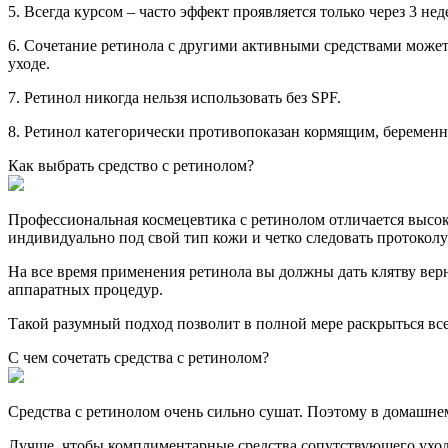
5. Всегда курсом – часто эффект проявляется только через 3 не
6. Сочетание ретинола с другими активными средствами может
уходе.
7. Ретинол никогда нельзя использовать без SPF.
8. Ретинол категорически противопоказан кормящим, беремен
Как выбрать средство с ретинолом?
Профессиональная космецевтика с ретинолом отличается высо
индивидуально под свой тип кожи и четко следовать протоколу
На все время применения ретинола вы должны дать клятву верно
аппаратных процедур.
Такой разумный подход позволит в полной мере раскрыться вс
С чем сочетать средства с ретинолом?
Средства с ретинолом очень сильно сушат. Поэтому в домашне
Лучше, чтобы комплиментарные средства сопутствующего уход