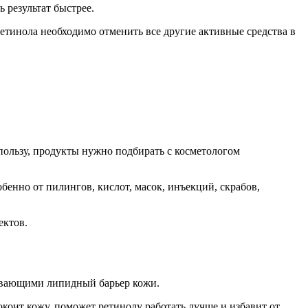
ь результат быстрее.
етинола необходимо отменить все другие активные средства в
ользу, продукты нужно подбирать с косметологом
бенно от пилингов, кислот, масок, инъекций, скрабов,
ектов.
ливающими липидный барьер кожи.
коит кожу, поможет ретинолу работать лучше и избавит от