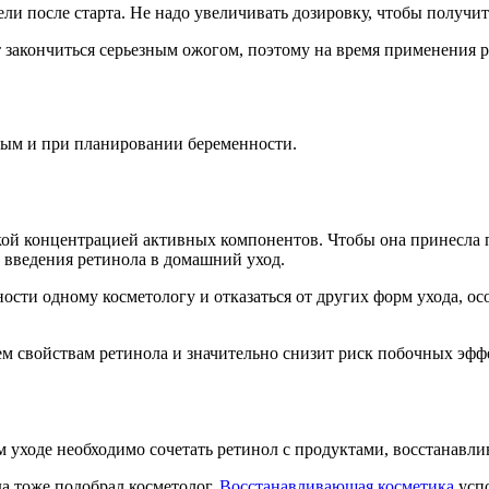
дели после старта. Не надо увеличивать дозировку, чтобы получит
 закончиться серьезным ожогом, поэтому на время применения р
ным и при планировании беременности.
кой концентрацией активных компонентов. Чтобы она принесла п
 введения ретинола в домашний уход.
сти одному косметологу и отказаться от других форм ухода, осо
ем свойствам ретинола и значительно снизит риск побочных эфф
м уходе необходимо сочетать ретинол с продуктами, восстанав
а тоже подобрал косметолог.
Восстанавливающая косметика
успо