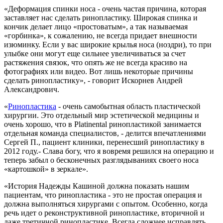
«Деформация спинки носа - очень частая причина, которая
заставляет нас сделать ринопластику. Широкая спинка и
кончик делает лицо «простоватым», а так называемая
«горбинка», к сожалению, не всегда придает внешности
изюминку. Если у вас широкие крылья носа (ноздри), то при
улыбке они могут еще сильнее увеличиваться за счет
растяжения связок, что опять же не всегда красиво на
фотографиях или видео. Вот лишь некоторые причины
сделать ринопластику», - говорит Искорнев Андрей
Александрович.
«
Ринопластика
- очень самобытная область пластической
хирургии. Это отдельный мир эстетической медицины и
очень хорошо, что в Platinental ринопластикой занимается
отдельная команда специалистов, - делится впечатлениями
Сергей П., пациент клиники, перенесший ринопластику в
2012 году.- Слава богу, что я вовремя решился на операцию и
теперь забыл о бесконечных разглядываниях своего носа
«картошкой» в зеркале».
«История Надежды Кашиной должна показать нашим
пациентам, что ринопластика - это не простая операция и
должна выполняться хирургами с опытом. Особенно, когда
речь идет о реконструктивной ринопластике, вторичной и
даже третичной ринопластике. Всегда сложнее исправлять