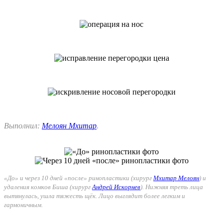
Выполнил:
Мелоян Мхитар
.
«До» и через 10 дней «после» ринопластики (хирург
Мхитар Мелоян
) и
удаления комков Биша (хирург
Андрей Искорнев
). Нижняя треть лица
вытянулась, ушла тяжесть щёк. Лицо выглядит более легким и
гармоничным.