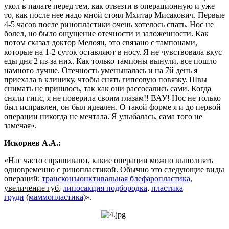
укол в палате перед тем, как отвезти в операционную и уже
то, как после нее надо мной стоял Мхитар Мисакович. Первые
4-5 часов после ринопластики очень хотелось спать. Нос не
болел, но было ощущение отечности и заложенности. Как
потом сказал доктор Мелоян, это связано с тампонами,
которые на 1-2 суток оставляют в носу. Я не чувствовала вкус
еды дня 2 из-за них. Как только тампоны вынули, все пошло
намного лучше. Отечность уменьшалась и на 7й день я
приехала в клинику, чтобы снять гипсовую повязку. Швы
снимать не пришлось, так как они рассосались сами. Когда
сняли гипс, я не поверила своим глазам!! ВАУ! Нос не только
был исправлен, он был идеален. О такой форме я и до первой
операции никогда не мечтала. Я улыбалась, сама того не
замечая».
Искорнев А.А.:
«Нас часто спрашивают, какие операции можно выполнять
одновременно с ринопластикой. Обычно это следующие виды
операций:
трансконъюнктивальная блефаропластика
,
увеличение губ
,
липосакция подбородка
,
пластика
груди
(
маммопластика
)».