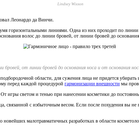
Lindsey Wixson
ровал Леонардо да Винчи.
двумя горизонтальными линиями. Одна из них проходит по линии
основания волос до линии бровей, от линии бровей до основания
и бровей, от линии бровей до основания носа и от основания нос
подбородочной области, для сужения лица не придется убирать 
тому перед каждой процедурой
гармонизации внешности
мы прово
 От игры светом и тенью при нанесении косметики до постоянн
а, связанной с избыточным весом. Если после похудения вы не
 о новейших малотравматичных разработках в области косметоло