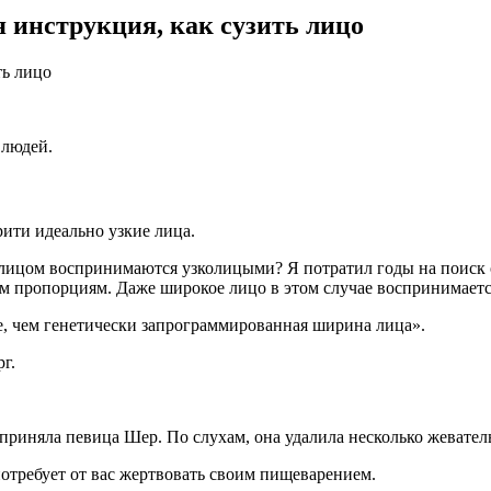
 инструкция, как сузить лицо
ть лицо
 людей.
рити идеально узкие лица.
лицом воспринимаются узколицыми? Я потратил годы на поиск о
 пропорциям. Даже широкое лицо в этом случае воспринимается
е, чем генетически запрограммированная ширина лица».
г.
приняла певица Шер. По слухам, она удалила несколько жевател
потребует от вас жертвовать своим пищеварением.