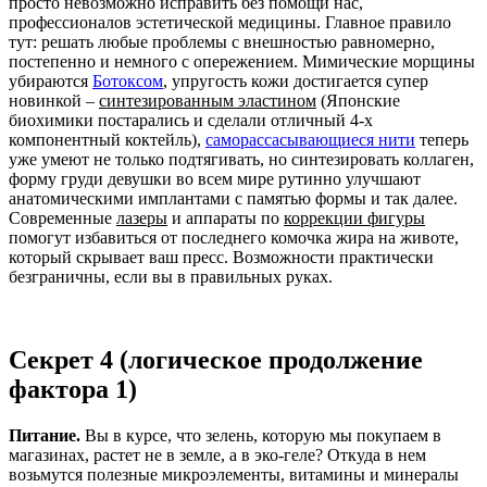
просто невозможно исправить без помощи нас,
профессионалов эстетической медицины. Главное правило
тут: решать любые проблемы с внешностью равномерно,
постепенно и немного с опережением. Мимические морщины
убираются
Ботоксом
, упругость кожи достигается супер
новинкой –
синтезированным эластином
(Японские
биохимики постарались и сделали отличный 4-х
компонентный коктейль),
саморассасывающиеся нити
теперь
уже умеют не только подтягивать, но синтезировать коллаген,
форму груди девушки во всем мире рутинно улучшают
анатомическими имплантами с памятью формы и так далее.
Современные
лазеры
и аппараты по
коррекции фигуры
помогут избавиться от последнего комочка жира на животе,
который скрывает ваш пресс. Возможности практически
безграничны, если вы в правильных руках.
Секрет 4 (логическое продолжение
фактора 1)
Питание.
Вы в курсе, что зелень, которую мы покупаем в
магазинах, растет не в земле, а в эко-геле? Откуда в нем
возьмутся полезные микроэлементы, витамины и минералы