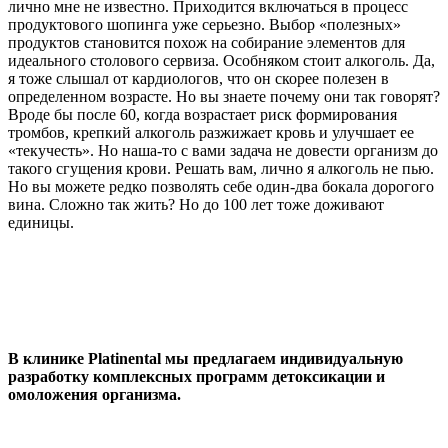
лично мне не известно. Приходится включаться в процесс
продуктового шопинга уже серьезно. Выбор «полезных»
продуктов становится похож на собирание элементов для
идеального столового сервиза. Особняком стоит алкоголь. Да,
я тоже слышал от кардиологов, что он скорее полезен в
определенном возрасте. Но вы знаете почему они так говорят?
Вроде бы после 60, когда возрастает риск формирования
тромбов, крепкий алкоголь разжижает кровь и улучшает ее
«текучесть». Но наша-то с вами задача не довести организм до
такого сгущения крови. Решать вам, лично я алкоголь не пью.
Но вы можете редко позволять себе один-два бокала дорогого
вина. Сложно так жить? Но до 100 лет тоже доживают
единицы.
В клинике Platinental мы предлагаем индивидуальную
разработку комплексных программ детоксикации и
омоложения организма.