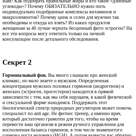
Вам? Как подобрать правильные жиры и кто такие «длинные
углеводы»? Почему ОБЯЗАТЕЛЬНО нужно пить
индивидуально подобранные комплексы витаминов и
микроэлементов? Почему цинк и селен для мужчин так
необходимы и откуда их взять? Из каких продуктов
женщинам за 40 лучше черпать бесценный фито эстроген? На
все эти вопросы могу ответить только на личной
консультации после детального обследования.
Секрет 2
Гормональный фон.
Вы много слышали про женский
климакс, но мало знаете о мужском. Определенная
концентрация мужских половых гормонов (андрогенов) и
женских (эстроген, прогестерон) находится в прямой
зависимости с тем, как мы себя ощущаем, в какой физической
и сексуальной форме находимся. Поддержать этот
биологический спектр природных регуляторов может помочь
специалист по anti age. Не фитнес тренер, а именно врач,
который достаточно грамотен для того, чтобы на время
перевести ваш организм в режим ручного управления для
восполнения баланса гормонов, в том числе знаменитого
гормона роста человека (HGH). А потом вывести вас обратно