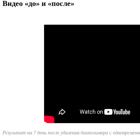
Видео «до» и «после»
Результат на 7 день после удаления биополимера с одновреме