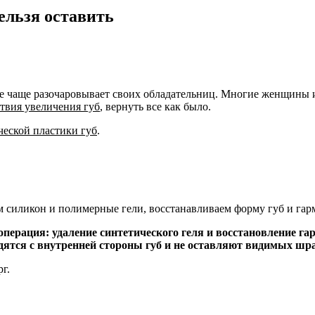
ельзя оставить
е чаще разочаровывает своих обладательниц. Многие женщины из 
твия увеличения губ
, вернуть все как было.
ческой пластики губ
.
ем силикон и полимерные гели, восстанавливаем форму губ и г
операция: удаление синтетического геля и восстановление 
ятся с внутренней стороны губ и не оставляют видимых шр
г.