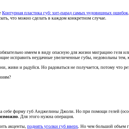
е
Контурная пластика губ: хит-парад самых чудовищных ошибок
азать, что можно сделать в каждом конкретном случае.
 обязательно имеем в виду опасную для жизни миграцию геля ил
щие исправить неудачные увеличенные губы, недовольны тем, к
ни, живи и радуйся. Но радоваться не получается, потому что рез
аниям?
ла себе форму губ Анджелины Джоли. Но при помощи гелей (особе
возможно
. Для этого нужна операция.
лить акценты,
поднять уголки губ вверх
. Но чем большой объем г