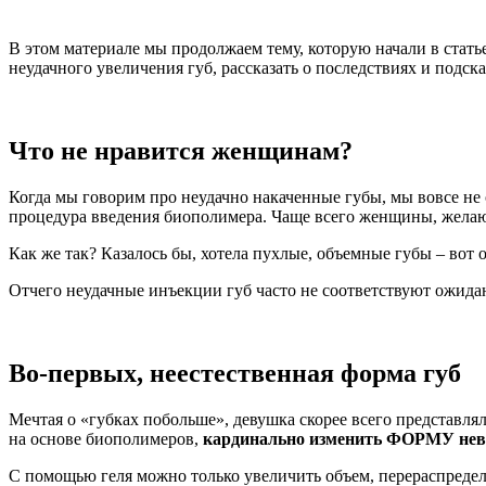
В этом материале мы продолжаем тему, которую начали в стать
неудачного увеличения губ, рассказать о последствиях и подск
Что не нравится женщинам?
Когда мы говорим про неудачно накаченные губы, мы вовсе не
процедура введения биополимера. Чаще всего женщины, желаю
Как же так? Казалось бы, хотела пухлые, объемные губы – вот о
Отчего неудачные инъекции губ часто не соответствуют ожид
Во-первых, неестественная форма губ
Мечтая о «губках побольше», девушка скорее всего представля
на основе биополимеров,
кардинально изменить ФОРМУ не
С помощью геля можно только увеличить объем, перераспреде