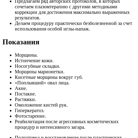
Предлагаем ряд авторских протоколов, в которых
сочетаем плазомтерапию с другими методиками
коррекции для достижения максимально выраженных
результатов.
Делаем процедуру практически безболезненной за счет
использования особой иглы-напаж.
Показания
Морщины.
Истончение кожи.
Носогубные складки.
Морщины марионетки.
Кисетные морщины вокруг губ.
«Поплывший» овал лица.
Акне.
Постакне.
Растяжки.
Омоложение кистей рук.
Гиперкератоз.
Фотостарение.
Реабилитация после агрессивных косметических
процедур и интенсивного загара.
Подготовка и восстановление после пластических