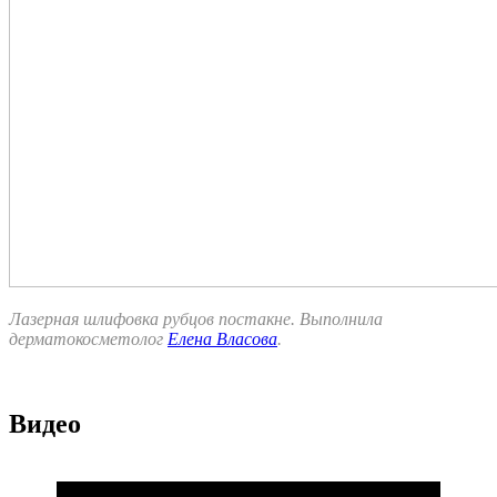
Лазерная шлифовка рубцов постакне. Выполнила
дерматокосметолог
Елена Власова
.
Видео