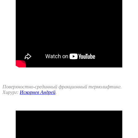
Поверхностно-срединный фракционный термолифтинг.
Хирург:
Искорнев Андрей
.