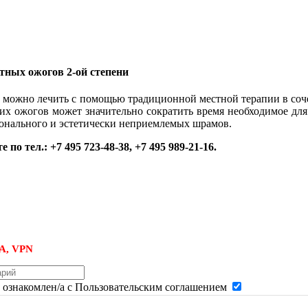
тных ожогов 2-ой степени
и можно лечить с помощью традиционной местной терапии в со
х ожогов может значительно сократить время необходимое для
ионального и эстетически неприемлемых шрамов.
е по тел.:
+7 495 723-48-38
,
+7 495 989-21-16
.
, VPN
и ознакомлен/а с Пользовательским соглашением