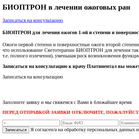
БИОПТРОН в лечении ожоговых ран
Записаться на консультацию
БИОПТРОН для лечения ожогов 1-ой и степени и поверхнос
Ожоги первой степени и поверхностные ожоги второй степен
что использование Светотерапии БИОПТРОН для лечения таки
т.е. полного излечения), уменьшая риск возникновения функц
Записаться на консультацию к врачу Платинентал вы может
Записаться на консультацию
записаться по номеру телефона
+7 495 989-21-16
или whatsapp
+7 903 723-48-38
либо
Заполните заявку и мы свяжемся с Вами в ближайшее время
ПЕРЕД ОТПРАВКОЙ ЗАЯВКИ ОТКЛЮЧИТЕ, ПОЖАЛУЙСТА
Я согласен/а на обработку персональных данных 
Записаться