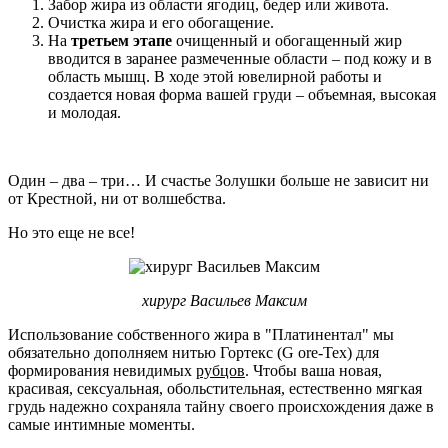
Забор жира из области ягодиц, бедер или живота.
Очистка жира и его обогащение.
На
третьем этапе
очищенный и обогащенный жир
вводится в заранее размеченные области – под кожу и в
область мышц. В ходе этой ювелирной работы и
создается новая форма вашей груди – объемная, высокая
и молодая.
Один – два – три… И счастье Золушки больше не зависит ни
от Крестной, ни от волшебства.
Но это еще не все!
хирург Васильев Максим
Использование собственного жира в "Платинентал" мы
обязательно дополняем нитью Гортекс (G ore-Tex) для
формирования невидимых
рубцов
. Чтобы ваша новая,
красивая, сексуальная, обольстительная, естественно мягкая
грудь надежно сохраняла тайну своего происхождения даже в
самые интимные моменты.