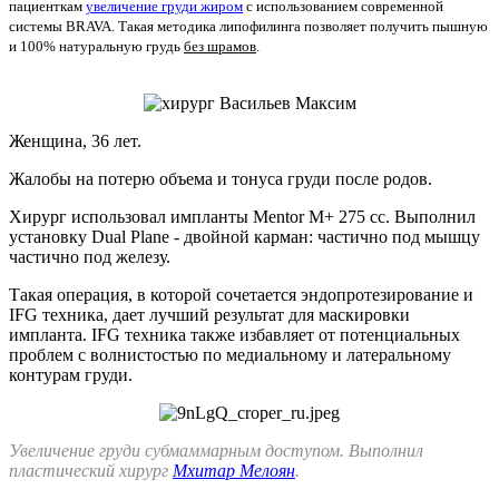
пациенткам
увеличение груди жиром
с использованием современной
системы BRAVA. Такая методика липофилинга позволяет получить пышную
и 100% натуральную грудь
без шрамов
.
Женщина, 36 лет.
Жалобы на потерю объема и тонуса груди после родов.
Хирург использовал импланты Mentor M+ 275 cc. Выполнил
установку Dual Plane - двойной карман: частично под мышцу
частично под железу.
Такая операция, в которой сочетается эндопротезирование и
IFG техника, дает лучший результат для маскировки
импланта. IFG техника также избавляет от потенциальных
проблем с волнистостью по медиальному и латеральному
контурам груди.
Увеличение груди субмаммарным доступом. Выполнил
пластический хирург
Мхитар Мелоян
.