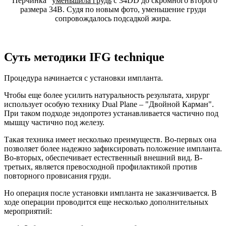
"Перчинка"
уменьшила грудь
с 34DD до скромного второго
размера 34В. Судя по новым фото, уменьшение груди
сопровождалось подсадкой жира.
Суть методики IFG technique
Процедура начинается с установки импланта.
Чтобы еще более усилить натуральность результата, хирург
использует особую технику Dual Plane – "Двойной Карман".
При таком подходе эндопротез устанавливается частично под
мышцу частично под железу.
Такая техника имеет несколько преимуществ. Во-первых она
позволяет более надежно зафиксировать положение импланта.
Во-вторых, обеспечивает естественный внешний вид. В-
третьих, является превосходной профилактикой против
повторного провисания груди.
Но операция после установки импланта не заказнчивается. В
ходе операции проводится еще несколько дополнительных
мероприятий: