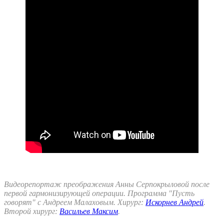
Видеорепортаж преображения Анны Серпокрыловой после
первой гармонизирующей операции. Программа "Пусть
говорят" с Андреем Малаховым. Хирург:
Искорнев Андрей
.
Второй хирург:
Васильев Максим
.