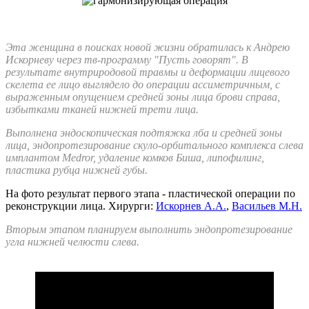
Эта женщина в поисках новой жизни обратилась к Андрею
Искорневу через тв-программу "Пусть говорят". В
результате внутриродовой травмы и деформации лицевого
скелета ее лицо выглядело до операции ассиметричным, с
выраженным опущением средней зоны лица брови справа,
избытками тканей нижней трети лица.
Выполнена эндоскопическая подтяжка лба и средней зоны
лица, эндопротезирование скуло-орбитального комплекса слева
имплантом Medror, удаление комков Биша, липофилинг,
пластика рубца нижней губы.
На фото результат первого этапа - пластической операции по
реконструкции лица. Хирурги:
Искорнев А.А.
,
Васильев М.Н.
Вторым этапом планируем выполнить эндопротезирование
угла нижней челюсти слева.