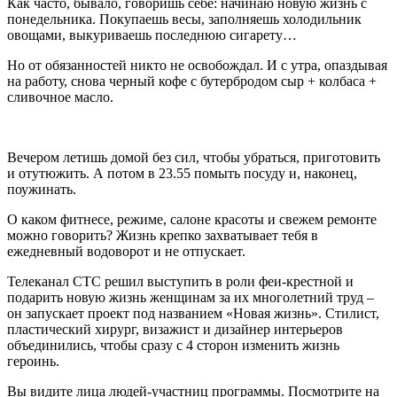
Как часто, бывало, говоришь себе: начинаю новую жизнь с
понедельника. Покупаешь весы, заполняешь холодильник
овощами, выкуриваешь последнюю сигарету…
Но от обязанностей никто не освобождал. И с утра, опаздывая
на работу, снова черный кофе с бутербродом сыр + колбаса +
сливочное масло.
Вечером летишь домой без сил, чтобы убраться, приготовить
и отутюжить. А потом в 23.55 помыть посуду и, наконец,
поужинать.
О каком фитнесе, режиме, салоне красоты и свежем ремонте
можно говорить? Жизнь крепко захватывает тебя в
ежедневный водоворот и не отпускает.
Телеканал СТС решил выступить в роли феи-крестной и
подарить новую жизнь женщинам за их многолетний труд –
он запускает проект под названием «Новая жизнь». Стилист,
пластический хирург, визажист и дизайнер интерьеров
объединились, чтобы сразу с 4 сторон изменить жизнь
героинь.
Вы видите лица людей-участниц программы. Посмотрите на