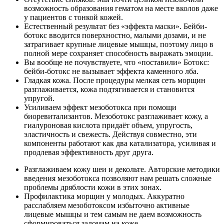
возможность образования гематом на месте вколов даже
у пациентов с тонкой кожей.
Естественный результат без «эффекта маски». Бейби-
ботокс вводится поверхностно, малыми дозами, и не
затрагивает крупные лицевые мышцы, поэтому лицо в
полной мере сохраняет способность выражать эмоции.
Вы вообще не почувствуете, что «поставили» Ботокс:
бейби-ботокс не вызывает эффекта каменного лба.
Гладкая кожа. После процедуры мелкая сеть морщин
разглаживается, кожа подтягивается и становится
упругой.
Усиливаем эффект мезоботокса при помощи
биоревитализантов. Мезоботокс разглаживает кожу, а
гиалуроновая кислота придаёт объем, упругость,
эластичность и свежесть. Действуя совместно, эти
компоненты работают как два катализатора, усиливая и
продлевая эффективность друг друга.
Разглаживаем кожу шеи и декольте. Авторские методики
введения мезоботокса позволяют нам решать сложные
проблемы дряблости кожи в этих зонах.
Профилактика морщин у молодых. Аккуратно
расслабляем мезоботоксом избыточно активные
лицевые мышцы и тем самым не даем возможность
сформироваться заломам на коже.