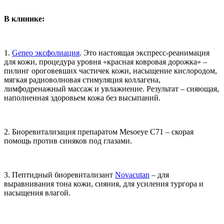
В клинике:
1.
Geneo эксфолиация
. Это настоящая экспресс-реанимация
для кожи, процедура уровня «красная ковровая дорожка» –
пилинг ороговевших частичек кожи, насыщение кислородом,
мягкая радиоволновая стимуляция коллагена,
лимфодренажный массаж и увлажнение. Результат – сияющая,
наполненная здоровьем кожа без высыпаний.
2. Биоревитализация препаратом Mesoeye С71 – скорая
помощь против синяков под глазами.
3. Пептидный биоревитализант
Novacutan
– для
выравнивания тона кожи, сияния, для усиления тургора и
насыщения влагой.