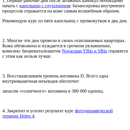
1. Первые рабочие дни после затяжных каникул необходимо
начать с
капельниц с глутатионом
: балансировка внутренних
процессов отражается на коже самым волшебным образом.
Рекомендую курс из пяти капельниц с промежутком в два дня.
2. Многие эти дни провели в своих отапливаемых квартирах.
Кожа обезвожена и нуждается в срочном увлажнении,
комплекс биоревитализантов
Novacutan YBio и SBio
справятся
с этим как нельзя лучше.
3. Восстанавливаем уровень витамина D. Всего одна
внутримышечная инъекция обеспечит
запасом «солнечного» витамина в 300 000 единиц.
4. Закрепит и усилит результат курс
фотодинамической
терапии Heleo 4
.