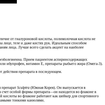
тличие от гиалуроновой кислоты, полимолочная кислота не
а лице, теле и даже кистях рук. Идеальным способом
ням лица. Лучше всего сделать акцент на наиболее
безболезненна. Прием пациентом аспиринсодержащих
или ибупрофен, витамин Е, препараты рыбьего жира (Омега-3).
от действия препарата в последующем.
я препарат
Sculptra
(Южная Корея). Он выпускается в
а счет особой формы препарата—он находится во флаконе в
й кислоты во флаконе работают как шейкер для спортивного
а самыми тонкими канюлями.