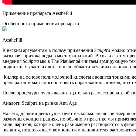
Применение препарата AestheFill
Особенности применения препарата
AestheFill
К веским аргументам в пользу применения
Sculptra
можно отнес
вызывает притока воды в местах инъекций. В связи с этим пре
введения
Sculptra
мы в The Platinental считаем армирующую те
подвижных участках лица и шеи: области «гусиных лапок», но
Филлер на основе полимолочной кислоты вводится тонкими д
препаратов может способствовать образованию синяков, поэтом
После процедуры очень важно тщательно размассировать облас
Аналоги Sculptra на рынке Anti Age
На сегодняшний день существует несколько аналогов американ
различных концентрациях, но обычно в практике мы применяем
виде шариков, которые очень равномерно растворяются в физ
питания, позволяя всем компонентам наполнителя растворитьс