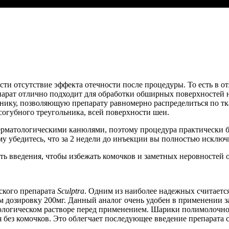
ти отсутствие эффекта отечности после процедуры. То есть в о
парат отлично подходит для обработки обширных поверхностей н
хнику, позволяющую препарату равномерно распределиться по тка
согубного треугольника, всей поверхности шеи.
ерматологическими канюлями, поэтому процедура практически 
у убедитесь, что за 2 недели до инъекции вы полностью исключ
ть введения, чтобы избежать комочков и заметных неровностей 
ского препарата
Sculptra
. Одним из наиболее надежных считаетс
 дозировку 200мг. Данный аналог очень удобен в применении з
иологическом растворе перед применением. Шарики полимолочно
я без комочков. Это облегчает последующее введение препарат