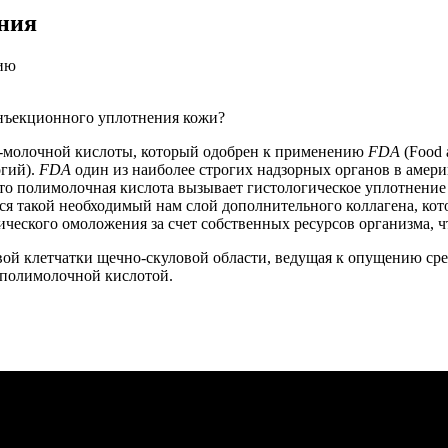
ния
нию
инъекционного уплотнения кожи?
-молочной кислоты, который одобрен к применению
FDA
(Food 
гий).
FDA
один из наиболее строгих надзорных органов в амери
что полимолочная кислота вызывает гистологическое уплотнение
ется такой необходимый нам слой дополнительного коллагена, ко
ического омоложения за счет собственных ресурсов организма, 
овой клетчатки щечно-скуловой области, ведущая к опущению с
я полимолочной кислотой.