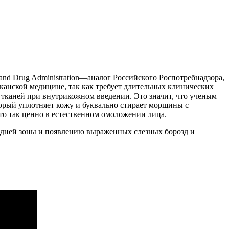
and Drug Administration—аналог Российского Роспотребнадзора,
канской медицине, так как требует длительных клинических
 тканей при внутрикожном введении. Это значит, что ученым
торый уплотняет кожу и буквально стирает морщины с
что так ценно в естественном омоложении лица.
редней зоны и появлению выраженных слезных борозд и