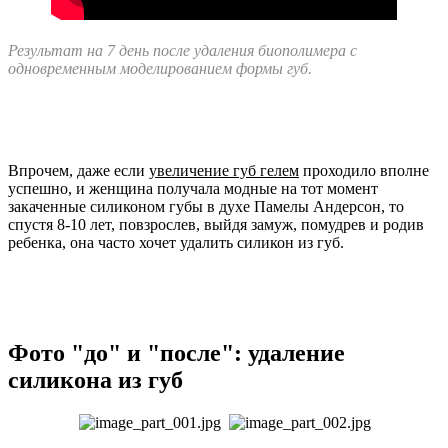
Результат на 7 день после удаления биополимера с
одновременным моделированием формы губ.
Впрочем, даже если
увеличение губ гелем
проходило вполне
успешно, и женщина получала модные на тот момент
закаченные силиконом губы в духе Памелы Андерсон, то
спустя 8-10 лет, повзрослев, выйдя замуж, помудрев и родив
ребенка, она часто хочет удалить силикон из губ.
Фото "до" и "после": удаление
силикона из губ