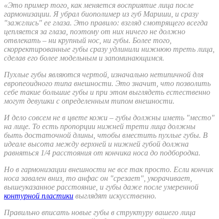
«Это пример того, как меняется восприятие лица после
гармонизации. Я убрал биополимер из губ Мариши, и сразу
"зажглись" ее глаза. Это правило: взгляд смотрящего всегда
цепляется за глаза, поэтому от них ничего не должно
отвлекать – ни крупный нос, ни губы. Более того,
скорректированные губы сразу удлинили нижнюю треть лица,
сделав его более модельным и запоминающимся.
Пухлые губы являются чертой, изначально нетипичной для
европеоидного типа внешности. Это значит, что позволить
себе такие большие губы и при этом выглядеть естественно
могут девушки с определенным типом внешности.
И дело совсем не в цвете кожи – губы должны иметь "место"
на лице. То есть пропорции нижней трети лица должны
быть достаточной длины, чтобы вместить пухлые губы. В
идеале высота между верхней и нижней губой должна
равняться 1/4 расстояния от кончика носа до подбородка.
Но в гармонизации внешности не все так просто. Если кончик
носа завален вниз, то анфас он "срезает", укорачивает,
вышеуказанное расстояние, и губы даже после умеренной
контурной пластики
выглядят искусственно.
Правильно вписать новые губы в структуру вашего лица