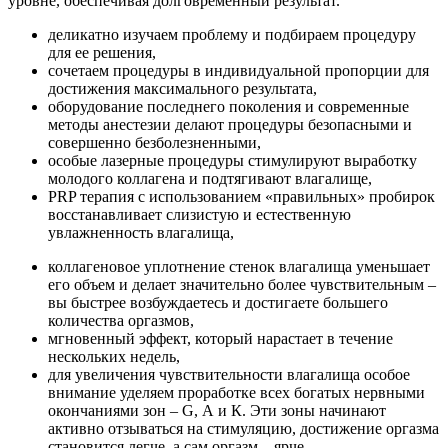
уровне, обеспечивая долговременный результат.
деликатно изучаем проблему и подбираем процедуру
для ее решения,
сочетаем процедуры в индивидуальной пропорции для
достижения максимального результата,
оборудование последнего поколения и современные
методы анестезии делают процедуры безопасными и
совершенно безболезненными,
особые лазерные процедуры стимулируют выработку
молодого коллагена и подтягивают влагалище,
PRP терапия с использованием «правильных» пробирок
восстанавливает слизистую и естественную
увлажненность влагалища,
коллагеновое уплотнение стенок влагалища уменьшает
его объем и делает значительно более чувствительным –
вы быстрее возбуждаетесь и достигаете большего
количества оргазмов,
мгновенный эффект, который нарастает в течение
нескольких недель,
для увеличения чувствительности влагалища особое
внимание уделяем проработке всех богатых нервными
окончаниями зон – G, А и К. Эти зоны начинают
активно отзываться на стимуляцию, достижение оргазма
становится легче, а сам оргазм – ярче,