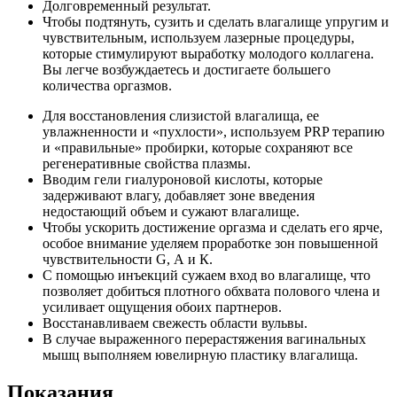
Долговременный результат.
Чтобы подтянуть, сузить и сделать влагалище упругим и
чувствительным, используем лазерные процедуры,
которые стимулируют выработку молодого коллагена.
Вы легче возбуждаетесь и достигаете большего
количества оргазмов.
Для восстановления слизистой влагалища, ее
увлажненности и «пухлости», используем PRP терапию
и «правильные» пробирки, которые сохраняют все
регенеративные свойства плазмы.
Вводим гели гиалуроновой кислоты, которые
задерживают влагу, добавляет зоне введения
недостающий объем и сужают влагалище.
Чтобы ускорить достижение оргазма и сделать его ярче,
особое внимание уделяем проработке зон повышенной
чувствительности G, А и К.
С помощью инъекций сужаем вход во влагалище, что
позволяет добиться плотного обхвата полового члена и
усиливает ощущения обоих партнеров.
Восстанавливаем свежесть области вульвы.
В случае выраженного перерастяжения вагинальных
мышц выполняем ювелирную пластику влагалища.
Показания