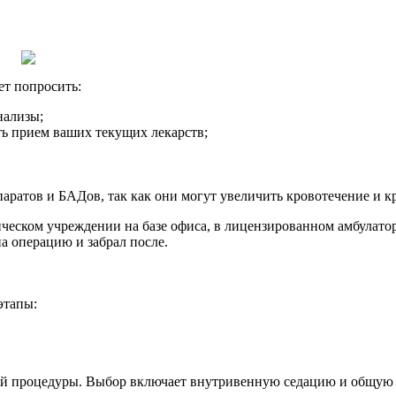
т попросить:
нализы;
ть прием ваших текущих лекарств;
ратов и БАДов, так как они могут увеличить кровотечение и к
еском учреждении на базе офиса, в лицензированном амбулатор
а операцию и забрал после.
этапы:
кой процедуры. Выбор включает внутривенную седацию и общую а