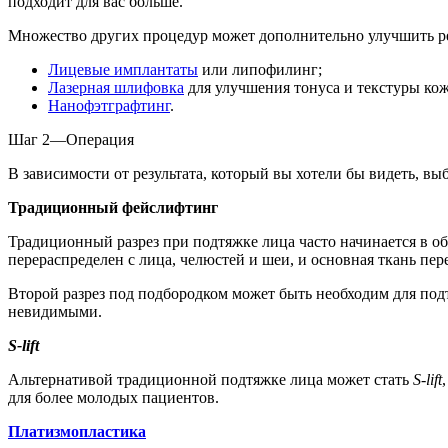
подходит для вас больше.
Множество других процедур может дополнительно улучшить ре
Лицевые имплантаты
или липофилинг;
Лазерная шлифовка
для улучшения тонуса и текстуры кож
Нанофэтграфтинг
.
Шаг 2—Операция
В зависимости от результата, который вы хотели бы видеть, в
Традиционный фейслифтинг
Традиционный разрез при подтяжке лица часто начинается в об
перераспределен с лица, челюстей и шеи, и основная ткань пе
Второй разрез под подбородком может быть необходим для под
невидимыми.
S-lift
Альтернативой традиционной подтяжке лица может стать
S-lift
для более молодых пациентов.
Платизмопластика