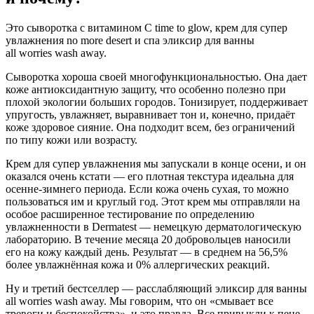
Это сыворотка с витамином С time to glow, крем для супер
увлажнения no more desert и спа эликсир для ванны
all worries wash away.
Сыворотка хороша своей многофункциональностью. Она дает
коже антиоксидантную защиту, что особенно полезно при
плохой экологии больших городов. Тонизирует, поддерживает
упругость, увлажняет, выравнивает тон и, конечно, придаёт
коже здоровое сияние. Она подходит всем, без ограничений
по типу кожи или возрасту.
Крем для супер увлажнения мы запускали в конце осени, и он
оказался очень кстати — его плотная текстура идеальна для
осенне-зимнего периода. Если кожа очень сухая, то можно
пользоваться им и круглый год. Этот крем мы отправляли на
особое расширенное тестирование по определению
увлажненности в Dermatest — немецкую дерматологическую
лабораторию. В течение месяца 20 добровольцев наносили
его на кожу каждый день. Результат — в среднем на 56,5%
более увлажнённая кожа и 0% аллергических реакций.
Ну и третий бестселлер — расслабляющий эликсир для ванны
all worries wash away. Мы говорим, что он «смывает все
тревоги и беспокойства», и это правда. Все привыкли к пене