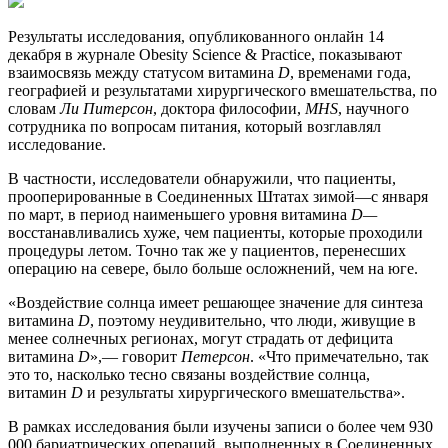
Результаты исследования, опубликованного онлайн 14
декабря в журнале Obesity Science & Practice, показывают
взаимосвязь между статусом витамина
D
, временами года,
географией и результатами хирургического вмешательства, по
словам
Ли Питерсон
, доктора философии,
MHS
, научного
сотрудника по вопросам питания, который возглавлял
исследование.
В частности, исследователи обнаружили, что пациенты,
прооперированные в Соединенных Штатах зимой—с января
по март, в период наименьшего уровня витамина
D—
восстанавливались хуже, чем пациенты, которые проходили
процедуры летом. Точно так же у пациентов, перенесших
операцию на севере, было больше осложнений, чем на юге.
«Воздействие солнца имеет решающее значение для синтеза
витамина
D
, поэтому неудивительно, что люди, живущие в
менее солнечных регионах, могут страдать от дефицита
витамина
D
»,— говорит
Петерсон
. «Что примечательно, так
это то, насколько тесно связаны воздействие солнца,
витамин
D
и результаты хирургического вмешательства».
В рамках исследования были изучены записи о более чем 930
000 бариатрических операций, выполненных в Соединенных