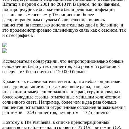
Штатах в период с 2001 по 2010 гг. В целом, по их данным,
постпроцедурные осложнения были редкими, инфекции
развивались менее чем у 1% пациентов. Более
распространенным случаем было решение оставить
пациентов на несколько дополнительных дней в больнице, и
это продемонстрировало сильнейшую связь как с сезоном, так
и с географией.
Исследователи обнаружили, что непропорционально больше
осложнений было у тех пациентов, кто родом из районов к
северу—их было почти на 150 000 больше.
Кроме того, исследователи заметили, что неблагоприятные
последствия, такие как незаживающие раны, раневые
инфекции и замедленное заживление ран, сгруппированы в
более холодные сезоны, отмеченные меньшим количеством
солнечного света. Например, более чем в два раза больше
пациентов испытывали отсроченные осложнения заживления
ран зимой—349 пациентов, чем летом—172 пациента.
Поэтому в The Platinental в списке предоперационных
анализов вы найдете анализ крови на
25-ОН—
витамин
D 3
,