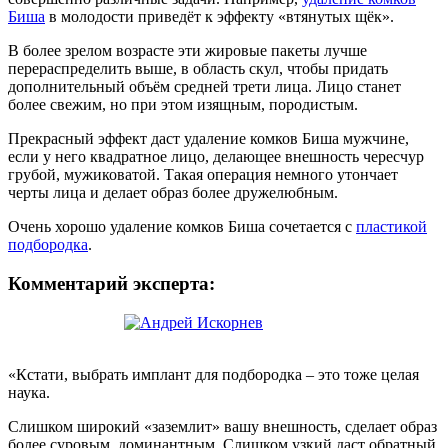
Биша
в молодости приведёт к эффекту «втянутых щёк».
В более зрелом возрасте эти жировые пакеты лучше
перераспределить выше, в область скул, чтобы придать
дополнительный объём средней трети лица. Лицо станет
более свежим, но при этом изящным, породистым.
Прекрасный эффект даст удаление комков Биша мужчине,
если у него квадратное лицо, делающее внешность чересчур
грубой, мужиковатой. Такая операция немного утончает
черты лица и делает образ более дружелюбным.
Очень хорошо удаление комков Биша сочетается с
пластикой
подбородка
.
Комментарий эксперта:
«Кстати, выбрать имплант для подбородка – это тоже целая
наука.
Слишком широкий «заземлит» вашу внешность, сделает образ
более суровым, доминантным. Слишком узкий даст обратный