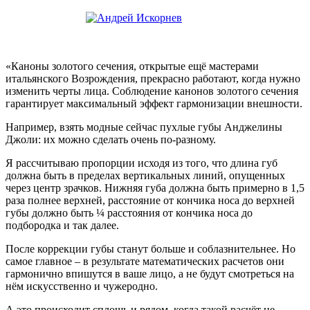
«Каноны золотого сечения, открытые ещё мастерами
итальянского Возрождения, прекрасно работают, когда нужно
изменить черты лица. Соблюдение канонов золотого сечения
гарантирует максимальный эффект гармонизации внешности.
Например, взять модные сейчас пухлые губы Анджелины
Джоли: их можно сделать очень по-разному.
Я рассчитываю пропорции исходя из того, что длина губ
должна быть в пределах вертикальных линий, опущенных
через центр зрачков. Нижняя губа должна быть примерно в 1,5
раза полнее верхней, расстояние от кончика носа до верхней
губы должно быть ¼ расстояния от кончика носа до
подбородка и так далее.
После коррекции губы станут больше и соблазнительнее. Но
самое главное – в результате математических расчетов они
гармонично впишутся в ваше лицо, а не будут смотреться на
нём искусственно и чужеродно.
А это происходит сплошь и рядом, когда такой расчёт не