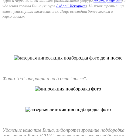
«До» и через 10 дней «после» ринопластики (хирург
Мхитар Мелоян
) и
удаления комков Биша (хирург
Андрей Искорнев
). Нижняя треть лица
вытянулась, ушла тяжесть щёк. Лицо выглядит более легким и
гармоничным.
Фото "до" операции и на 5 день "после".
Удаление комочков Биша, эндопротезирование подбородка
имплантом Porex (США), лазерная липосакция подбородка,