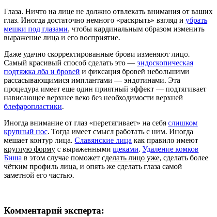
Глаза. Ничто на лице не должно отвлекать внимания от ваших
глаз. Иногда достаточно немного «раскрыть» взгляд и
убрать
мешки под глазами
, чтобы кардинальным образом изменить
выражение лица и его восприятие.
Даже удачно скорректированные брови изменяют лицо.
Самый красивый способ сделать это —
эндоскопическая
подтяжка лба и бровей
и фиксация бровей небольшими
рассасывающимися имплантами — эндотинами. Эта
процедура имеет еще один приятный эффект — подтягивает
нависающее верхнее веко без необходимости верхней
блефаропластики
.
Иногда внимание от глаз «перетягивает» на себя
слишком
крупный нос
. Тогда имеет смысл работать с ним. Иногда
мешает контур лица.
Славянские лица
как правило имеют
круглую форму
с выраженными
щ
еками
.
Удаление комков
Биша
в этом случае поможет
сделать лицо уже
, сделать более
чётким профиль лица, и опять же сделать глаза самой
заметной его частью.
Комментарий эксперта: