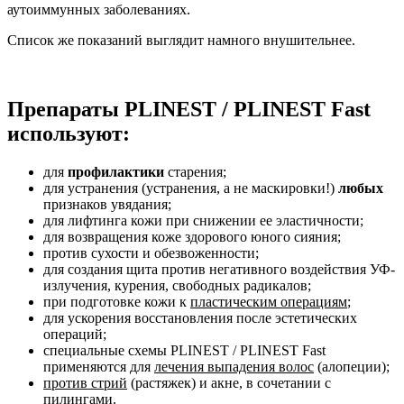
аутоиммунных заболеваниях.
Список же показаний выглядит намного внушительнее.
Препараты PLINEST / PLINEST Fast
используют:
для
профилактики
старения;
для устранения (устранения, а не маскировки!)
любых
признаков увядания;
для лифтинга кожи при снижении ее эластичности;
для возвращения коже здорового юного сияния;
против сухости и обезвоженности;
для создания щита против негативного воздействия УФ-
излучения, курения, свободных радикалов;
при подготовке кожи к
пластическим операциям
;
для ускорения восстановления после эстетических
операций;
специальные схемы PLINEST / PLINEST Fast
применяются для
лечения выпадения волос
(алопеции);
против стрий
(растяжек) и акне, в сочетании с
пилингами.