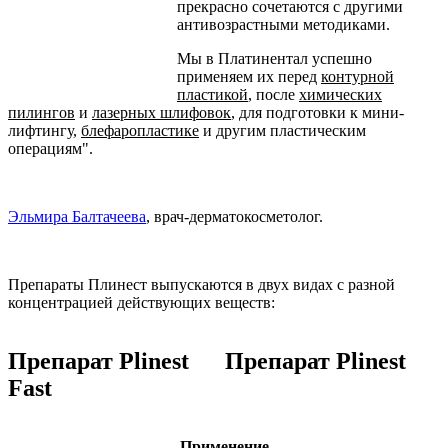
прекрасно сочетаются с другими
антивозрастными методиками.
Мы в Платинентал успешно
применяем их перед
контурной
пластикой
, после
химических
пилингов
и
лазерных шлифовок
, для подготовки к мини-
лифтингу,
блефаропластике
и другим пластическим
операциям".
Эльмира Балтачеева
, врач-дерматокосметолог.
Препараты Плинест выпускаются в двух видах с разной
концентрацией действующих веществ:
Препарат Plinest
Препарат Plinest
Fast
Применение