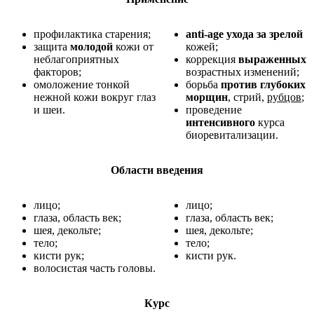
профилактика старения;
anti-
age ухода за зрелой
защита
молодой
кожи от
кожей;
неблагоприятных
коррекция
выраженных
факторов;
возрастных изменений;
омоложение тонкой
борьба
против глубоких
нежной кожи вокруг глаз
морщин
, стрий,
рубцов
;
и шеи.
проведение
интенсивного
курса
биоревитализации.
Области введения
лицо;
лицо;
глаза, область век;
глаза, область век;
шея, декольте;
шея, декольте;
тело;
тело;
кисти рук;
кисти рук.
волосистая часть головы.
Курс